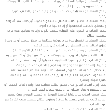
يتمكن المعلم من مراقبة المحادثات بين الطلاب دون معرفة الطلاب بذلك ويمكنه
المشاركة معهم والتوجيه إذا أراد ذلك .
يتمكن المعلم من تسجيل قراءات الطلاب وتلاوتهم على جهاز الحاسب بصورة
رقمية
يتمكن المعلم من اختبار الطلاب الاختبارات الشفهية تلاوات أو إجابات في آن واحد
وتسجيلها بالحاسب لتصحيحها أو إعادة بثها مرة أخرى
يتمكن الطالب من التمرين على القراءة بتسجيل تلاوته وإعادة سماعها عدة مرات
لتصحيح أخطائه
يتمكن المعلم من تشغيل عدة مواد صوتية مختلفة من جهاز الحاسب أو من وحدة
تخزين البيانات أو من المسجل إلى الطلاب في نفس الوقت
يتمكن المعلم من وضع ملفات بعدد غير محدود ( مثلا القرآن الكريم كاملا )
للطالب للاختيار منها والتدريب عليها ويمكنه وضع أكثر من قارئ أو أكثر من رواية
يتمكن الطالب من اختيار السورة المطلوبة وتشغيلها آية آية أو مقطع مقطع
وتكرارها إلى عدد غير محدود وذلك يتم لجميع الطلاب في نفس الوقت
باستخدام الخاصية السابقة يوفر المعمل للطالب بيئة تعلم ذاتية معتمدا على
نفسه دون الحاجة إلى المعلم مما يسرع في عملية الحفظ والتسميع لنفسه
بصورة سهلة وميسره
يمكن إجراء النشاط السابق على جميع الطلاب كجلسة عمل واحدة لكامل المعمل أو
على بعضهم وإسناد أنشطة أخرى لبقية جلسات العمل الأخرى
يمكن تدريب الطلاب على نشاط الترجمة الفورية أو التفسير الفوري حيث يسمع
الطالب الآيات ثم يقوم بتفسيرها مباشرة ويقوم النظام بتسجيل صوت القراءة مع
صوت الطالب
يتمكن الطالب من التحكم في درجة الصوت الخاص به